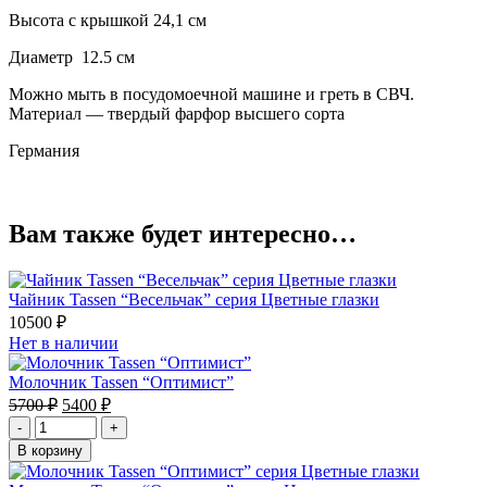
Высота с крышкой 24,1 см
Диаметр 12.5 см
Можно мыть в посудомоечной машине и греть в СВЧ.
Материал — твердый фарфор высшего сорта
Германия
Вам также будет интересно…
Чайник Tassen “Весельчак” серия Цветные глазки
10500
₽
Нет в наличии
Молочник Tassen “Оптимист”
Первоначальная
Текущая
5700
₽
5400
₽
цена
цена:
-
+
составляла
5400 ₽.
В корзину
5700 ₽.