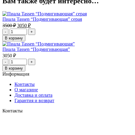
Вам также будет интересно…
Пиала Tassen “Подмигивающая” серая
Первоначальная
Текущая
3500
₽
3050
₽
цена
цена:
-
+
составляла
3050 ₽.
В корзину
3500 ₽.
Пиала Tassen “Подмигивающая”
3050
₽
-
+
В корзину
Информация
Контакты
О магазине
Доставка и оплата
Гарантия и возврат
Контакты