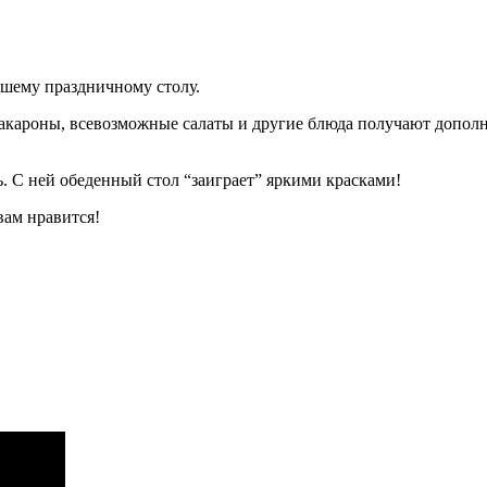
ашему праздничному столу.
макароны, всевозможные салаты и другие блюда получают дополн
ь. С ней обеденный стол “заиграет” яркими красками!
вам нравится!