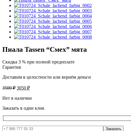
Пиала Tassen “Смех” мята
Скидка 3 % при полной предоплате
Гарантия
Доставим в целостности или вернём деньги
Первоначальная
Текущая
3500
₽
3050
₽
цена
цена:
составляла
Нет в наличии
3050 ₽.
3500 ₽.
Заказать в один клик