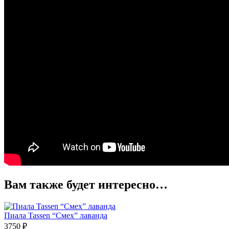
Вам также будет интересно…
Пиала Tassen “Смех” лаванда
3750
₽