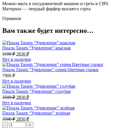
Можно мыть в посудомоечной машине и греть в СВЧ.
Материал — твердый фарфор высшего сорта
Германия
Вам также будет интересно…
Пиала Tassen “Удивление” красная
Первоначальная
Текущая
3100
₽
2650
₽
цена
цена:
Нет в наличии
составляла
2650 ₽.
3100 ₽.
Пиала Tassen “Удивление” серия Цветные глазки
7900
₽
Нет в наличии
Пиала Tassen “Удивление” голубая
Первоначальная
Текущая
3500
₽
2850
₽
цена
цена:
Нет в наличии
составляла
2850 ₽.
3500 ₽.
Пиала Tassen “Удивление” зелёная
Первоначальная
Текущая
3500
₽
2850
₽
цена
цена:
-
+