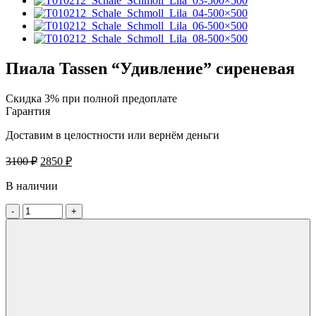
Пиала Tassen “Удивление” сиреневая
Скидка 3% при полной предоплате
Гарантия
Доставим в целостности или вернём деньги
Первоначальная
Текущая
3100
₽
2850
₽
цена
цена:
составляла
В наличии
2850 ₽.
3100 ₽.
-
+