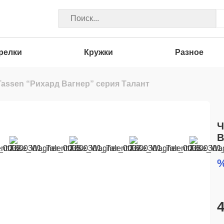
релки
Кружки
Разное
Tassen “Рихард Вагнер” серия Талант
Ч
В