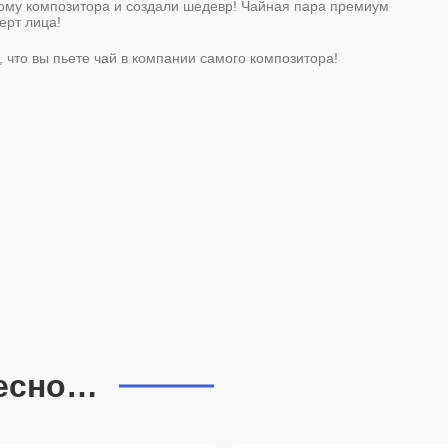
ному композитора и создали шедевр! Чайная пара премиум
ерт лица!
 что вы пьете чай в компании самого композитора!
ресно…