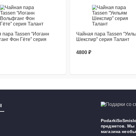
 пара Tassen “Иоганн
Чайная пара Tassen “Уил
анг Фон Гёте” серия
Шекспир” серия Талант
4800
₽
ы
PodarkiSoSmislo
предметов. Мы 
магазина необы