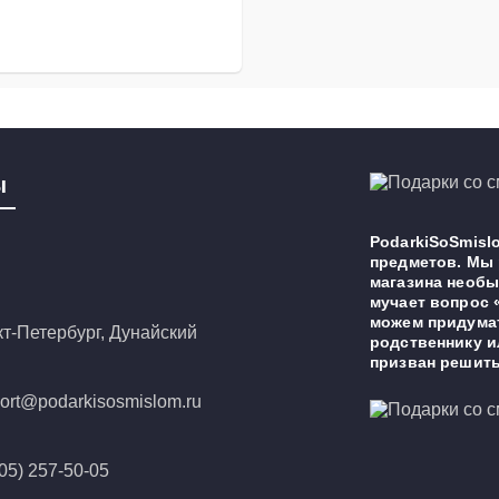
ы
PodarkiSoSmislo
предметов. Мы 
магазина необы
мучает вопрос 
можем придумат
т-Петербург, Дунайский
родственнику и
р. 5
призван решить
ort@podarkisosmislom.ru
(905) 257-50-05