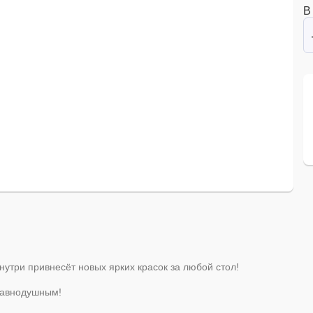
В
утри привнесёт новых ярких красок за любой стол!
 равнодушным!