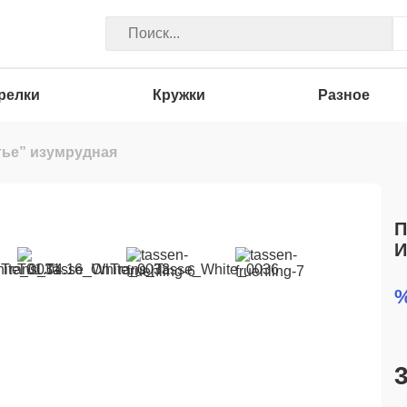
релки
Кружки
Разное
тье” изумрудная
П
И