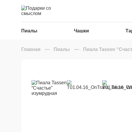
Пиалы
Чашки
Та
Главная
Пиалы
Пиала Tassen “Счас