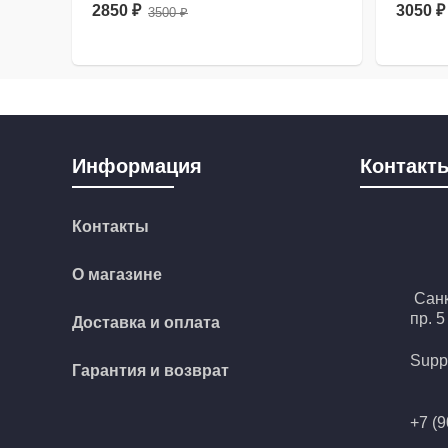
2850
₽
3050
₽
3500
₽
Первоначальная
Текущая
цена
цена:
составляла
2850 ₽.
3500 ₽.
Информация
Контакт
Контакты
О магазине
Санк
п
Доставка и оплата
Supp
Гарантия и возврат
+7 